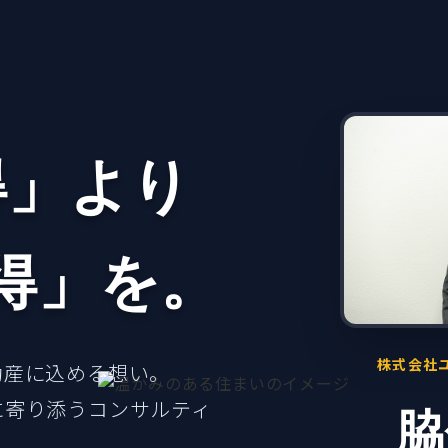
得」より
得」を。
株式会社
動産に込める想い。
に寄り添うコンサルティ
脇