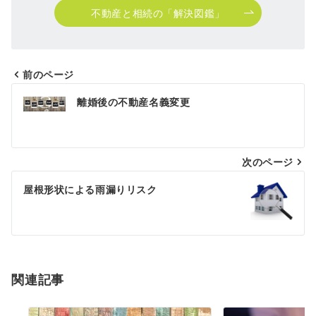
不動産と相続の「解決図鑑」
前のページ
投
離婚後の不動産名義変更
稿
ナ
次のページ
ビ
ゲ
屋根形状による雨漏りリスク
ー
シ
ョ
関連記事
ン