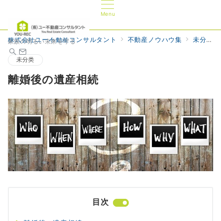
Menu
株式会社ユー不動産コンサルタント
不動産ノウハウ集
未分类
家族の明るい未来を守る
未分类
離婚後の遺産相続
目次