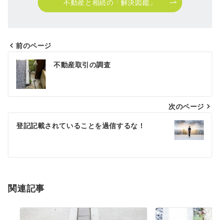
不動産と相続の「解決図鑑」
前のページ
投
不動産取引の調査
稿
ナ
次のページ
ビ
ゲ
登記記載されていることを過信するな！
ー
シ
ョ
関連記事
ン