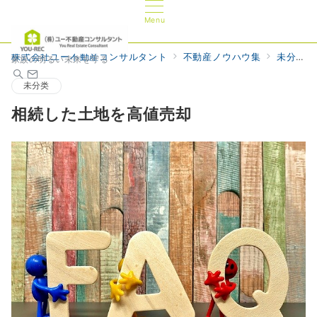
Menu
株式会社ユー不動産コンサルタント
不動産ノウハウ集
未分类
家族の明るい未来を守る
未分类
相続した土地を高値売却