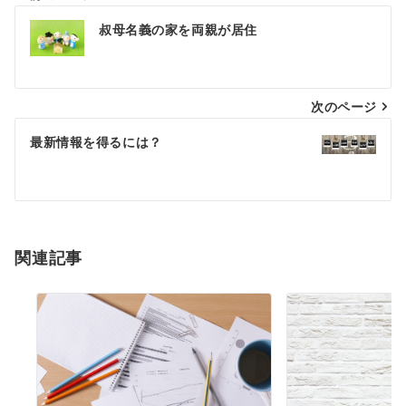
投
叔母名義の家を両親が居住
稿
ナ
次のページ
ビ
ゲ
最新情報を得るには？
ー
シ
ョ
関連記事
ン