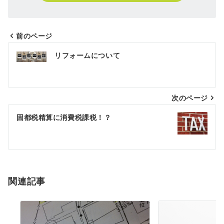
前のページ
投
リフォームについて
稿
ナ
次のページ
ビ
ゲ
固都税精算に消費税課税！？
ー
シ
ョ
関連記事
ン