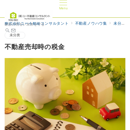
Menu
株式会社ユー不動産コンサルタント
不動産ノウハウ集
未分类
家族の明るい未来を守る
未分类
不動産売却時の税金