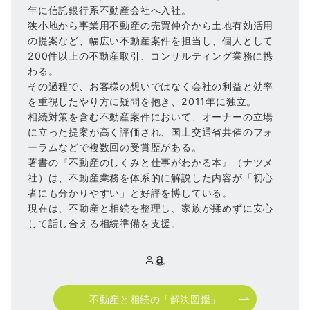
年に信託銀行系不動産会社へ入社。
狭小地から事業用不動産の売買仲介から土地有効活用
の提案など、幅広い不動産案件を担当し、個人として
200件以上の不動産取引、コンサルティング業務に携
わる。
その過程で、お客様の想いではなく会社の利益と効率
を重視したやり方に疑問を抱き、2011年に独立。
相続対策を含む不動産案件において、オーナーの立場
に立った提案が高く評価され、国土交通省共催のフォ
ーラムなどで複数回の受賞歴がある。
著書の『不動産のしくみと仕事がわかる本』（ナツメ
社）は、不動産業務を体系的に解説した内容が「初心
者にも分かりやすい」と好評を博している。
現在は、不動産と相続を整理し、家族が揉めずに安心
して話し合える相続準備を支援。
不動産と相続の「解決図鑑」