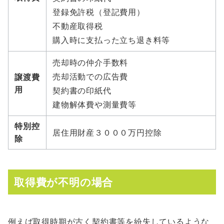
登録免許税（登記費用）
不動産取得税
購入時に支払った立ち退き料等
売却時の仲介手数料
売却活動での広告費
譲渡費
用
契約書の印紙代
建物解体費や測量費等
特別控
居住用財産３０００万円控除
除
取得費が不明の場合
例えば取得時期が古く契約書等を紛失しているような