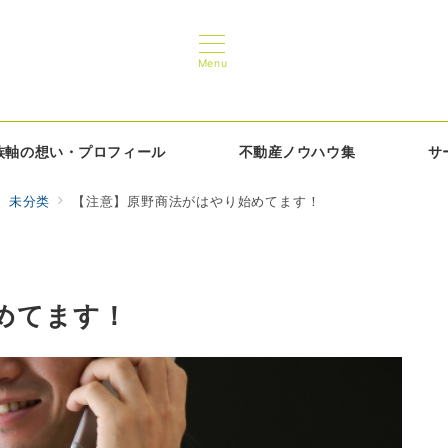
Menu
族軸の想い・プロフィール
不動産ノウハウ集
サ
未分类
【注意】原野商法がはやり始めてます！
めてます！