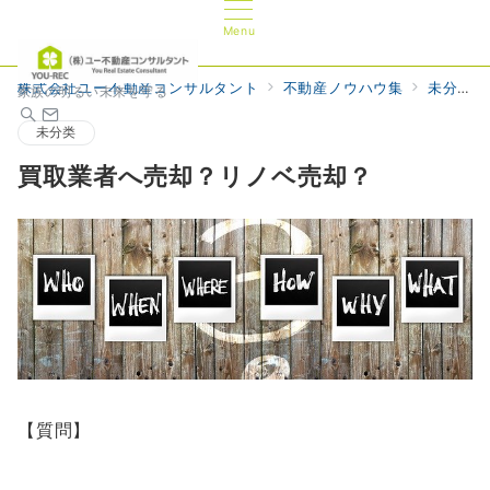
Menu
株式会社ユー不動産コンサルタント
不動産ノウハウ集
未分类
家族の明るい未来を守る
未分类
買取業者へ売却？リノベ売却？
【質問】