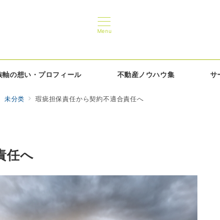
Menu
族軸の想い・プロフィール
不動産ノウハウ集
サ
未分类
瑕疵担保責任から契約不適合責任へ
責任へ