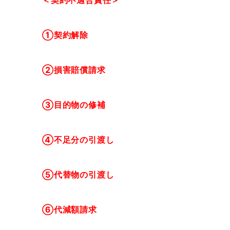
＜契約不適合責任＞
①契約解除
②損害賠償請求
③目的物の修補
④不足分の引渡し
⑤代替物の引渡し
⑥代減額請求