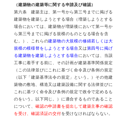
（建築物の建築等に関する申請及び確認）
第六条 建築主は、第一号から第三号までに掲げる
建築物を建築しようとする場合（増築しようとする
場合においては、建築物が増築後において第一号か
ら第三号までに掲げる規模のものとなる場合を含
む。）、これらの
建築物の大規模の修繕若しくは大
規模の模様替をしようとする場合
又は
第四号に掲げ
る建築物を建築しようとする場合
においては、当該
工事に着手する前に、その計画が建築基準関係規定
（この法律並びにこれに基づく命令及び条例の規定
（以下「建築基準法令の規定」という。）その他建
築物の敷地、構造又は建築設備に関する法律並びに
これに基づく命令及び条例の規定で政令で定めるも
のをいう。以下同じ。）に適合するものであること
について、
確認の申請書を提出して建築主事の確認
を受け、確認済証の交付
を受けなければならない。