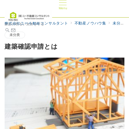
Menu
株式会社ユー不動産コンサルタント
不動産ノウハウ集
未分类
家族の明るい未来を守る
未分类
建築確認申請とは