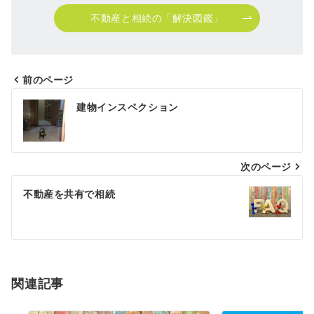
不動産と相続の「解決図鑑」
前のページ
投
建物インスペクション
稿
ナ
次のページ
ビ
ゲ
不動産を共有で相続
ー
シ
ョ
関連記事
ン